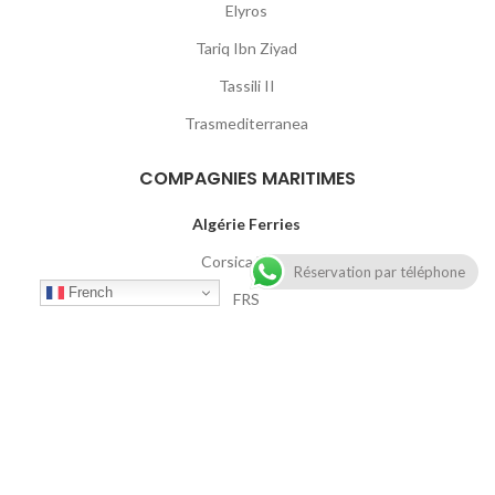
Elyros
Tariq Ibn Ziyad
Tassili II
Trasmediterranea
COMPAGNIES MARITIMES
Algérie Ferries
Corsica Linea
Réservation par téléphone
French
FRS
GNV
Grimaldi Lines
Intershipping