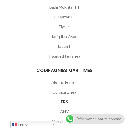
Badji Mokhtar III
El Djazair II
Elyros
Tariq Ibn Ziyad
Tassili II
Trasmediterranea
COMPAGNIES MARITIMES
Algérie Ferries
Corsica Linea
FRS
GNV
Réservation par téléphone
Grimaldi Lines
French