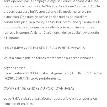
sont opérées par la compagnie Algerie Ferries. Annaba est l’une
des plus anciennes cités de l’Algérie, fondée en 1295 av. J.-C. Elle
présente aujourd’hui l’aspect d’une ville moderne en pleine
expansion. Des rues en pente et des ruelles en escaliers
conduisent jusqu’à la mosquée Sidi Bou Merouane qui a vue sur le
port. Plusieurs colonnes de la salle de prière proviennent des
ruines d’Hippone. À visiter également, l’église de Saint-Augustin
d’Hippone.
LES COMPAGNIES PRÉSENTES AU PORT D’ANNABA
Voici la compagnie de ferries représentée au port d’Annaba :
Algerie Ferries
Gare maritime 23 000 Annaba – Algérie Tel : (0)38.86.55.57 Tel/Fax
: (0)38.86.58.47 http://algerieferries.dz
COMMENT SE RENDRE AU PORT D’ANNABA?
Le port d’Annaba est parfaitement accessible en transports en
commun et en taxis.