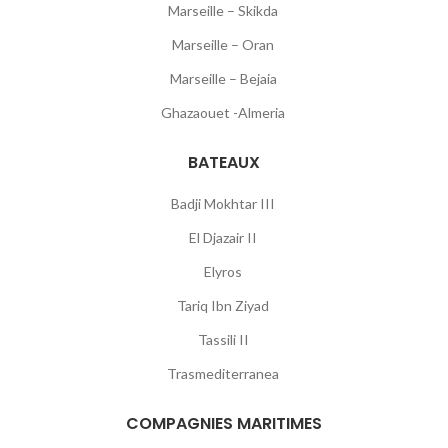
Marseille – Skikda
Marseille – Oran
Marseille – Bejaia
Ghazaouet -Almeria
BATEAUX
Badji Mokhtar III
El Djazair II
Elyros
Tariq Ibn Ziyad
Tassili II
Trasmediterranea
COMPAGNIES MARITIMES