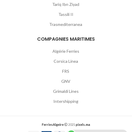
Tariq Ibn Ziyad
Tassili II
Trasmediterranea
COMPAGNIES MARITIMES
Algérie Ferries
Corsica Linea
FRS
GNV
Grimaldi Lines
Intershipping
FerriesAlgeire
2021
pixels.ma