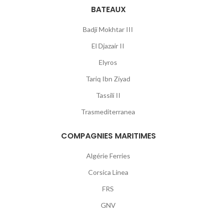
BATEAUX
Badji Mokhtar III
El Djazair II
Elyros
Tariq Ibn Ziyad
Tassili II
Trasmediterranea
COMPAGNIES MARITIMES
Algérie Ferries
Corsica Linea
FRS
GNV