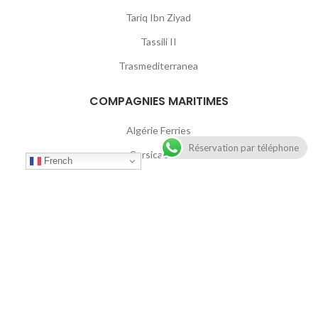
Tariq Ibn Ziyad
Tassili II
Trasmediterranea
COMPAGNIES MARITIMES
Algérie Ferries
Réservation par téléphone
Corsica Linea
French
FRS
GNV
Grimaldi Lines
Intershipping
FerriesAlgeire
2021
pixels.ma