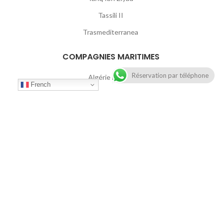
Tassili II
Trasmediterranea
COMPAGNIES MARITIMES
Réservation par téléphone
Algérie Ferries
French
Corsica Linea
FRS
GNV
Grimaldi Lines
Intershipping
FerriesAlgeire
2021
pixels.ma