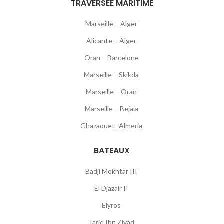
TRAVERSÉE MARITIME
Marseille – Alger
Alicante – Alger
Oran – Barcelone
Marseille – Skikda
Marseille – Oran
Marseille – Bejaia
Ghazaouet -Almeria
BATEAUX
Badji Mokhtar III
El Djazair II
Elyros
Tariq Ibn Ziyad