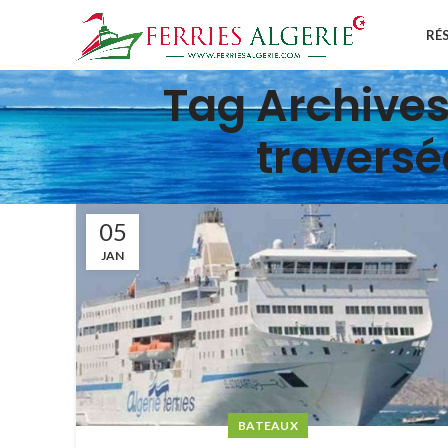
RÉ
Tag Archives
traversé
05
JAN
BATEAUX