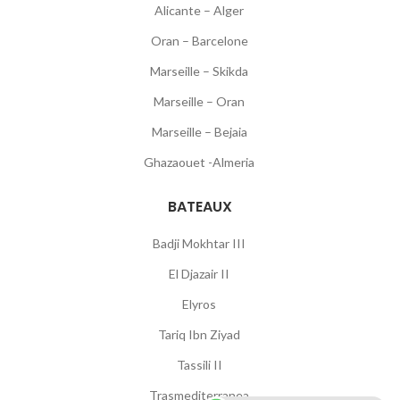
Alicante – Alger
Oran – Barcelone
Marseille – Skikda
Marseille – Oran
Marseille – Bejaia
Ghazaouet -Almeria
BATEAUX
Badji Mokhtar III
El Djazair II
Elyros
Tariq Ibn Ziyad
Tassili II
Trasmediterranea