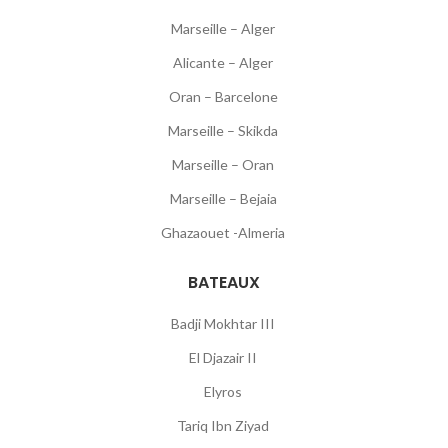
Marseille – Alger
Alicante – Alger
Oran – Barcelone
Marseille – Skikda
Marseille – Oran
Marseille – Bejaia
Ghazaouet -Almeria
BATEAUX
Badji Mokhtar III
El Djazair II
Elyros
Tariq Ibn Ziyad