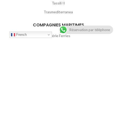
Tassili II
Trasmediterranea
COMPAGNIES MARITIMES
Réservation par téléphone
French
Algérie Ferries
Corsica Linea
FRS
GNV
Grimaldi Lines
Intershipping
FerriesAlgeire
2021
pixels.ma