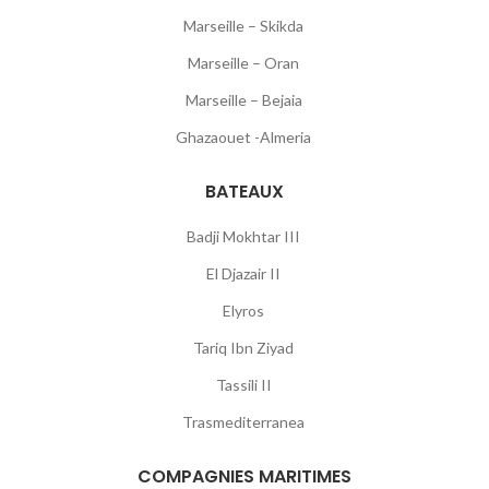
Marseille – Skikda
Marseille – Oran
Marseille – Bejaia
Ghazaouet -Almeria
BATEAUX
Badji Mokhtar III
El Djazair II
Elyros
Tariq Ibn Ziyad
Tassili II
Trasmediterranea
COMPAGNIES MARITIMES