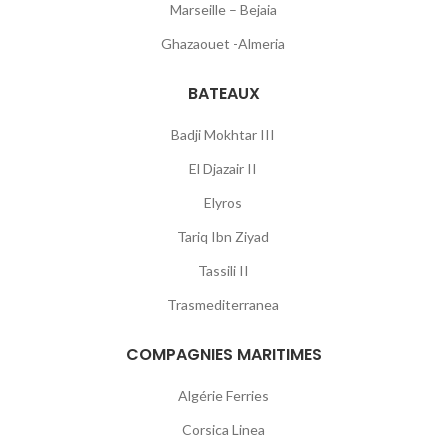
Marseille – Bejaia
Ghazaouet -Almeria
BATEAUX
Badji Mokhtar III
El Djazair II
Elyros
Tariq Ibn Ziyad
Tassili II
Trasmediterranea
COMPAGNIES MARITIMES
Algérie Ferries
Corsica Linea