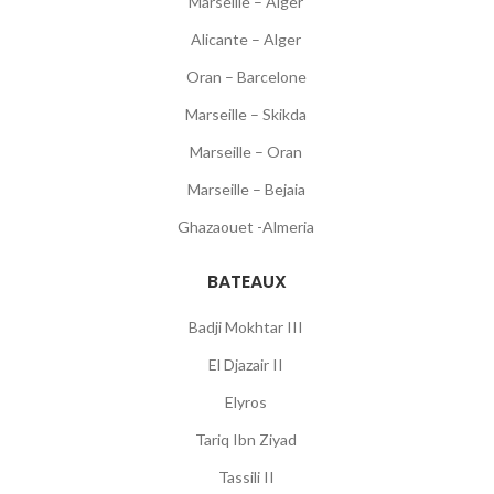
Marseille – Alger
Alicante – Alger
Oran – Barcelone
Marseille – Skikda
Marseille – Oran
Marseille – Bejaia
Ghazaouet -Almeria
BATEAUX
Badji Mokhtar III
El Djazair II
Elyros
Tariq Ibn Ziyad
Tassili II