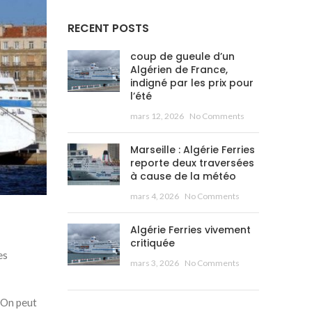
RECENT POSTS
coup de gueule d’un
Algérien de France,
indigné par les prix pour
l’été
mars 12, 2026
No Comments
Marseille : Algérie Ferries
reporte deux traversées
à cause de la météo
mars 4, 2026
No Comments
Algérie Ferries vivement
critiquée
es
mars 3, 2026
No Comments
 On peut