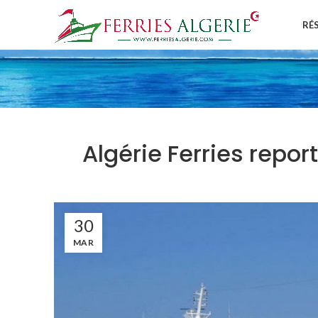
RÉ
Algérie Ferries repo
30
MAR