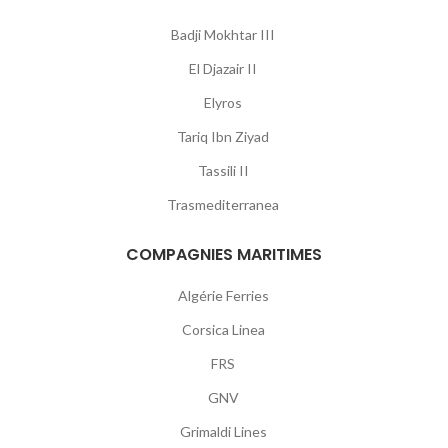
Badji Mokhtar III
El Djazair II
Elyros
Tariq Ibn Ziyad
Tassili II
Trasmediterranea
COMPAGNIES MARITIMES
Algérie Ferries
Corsica Linea
FRS
GNV
Grimaldi Lines