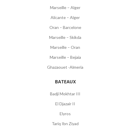
Marseille – Alger
Alicante – Alger
Oran – Barcelone
Marseille – Skikda
Marseille – Oran
Marseille – Bejaia
Ghazaouet -Almeria
BATEAUX
Badji Mokhtar III
El Djazair II
Elyros
Tariq Ibn Ziyad