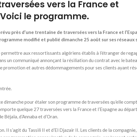
 traversées vers la France et
 : Voici le programme.
évu près d’une trentaine de traversées vers la France et l’Espa
 programme modifié et publié dimanche 25 août sur ses réseaux 
 permettre aux ressortissants algériens établis à l’étranger de rega
Dans un communiqué annonçant la résiliation du contrat avec le bat
ne promotion et autres dédommagements pour ses clients ayant rés
ntrée.
e ce dimanche pour étaler son programme de traversées qu’elle comp
omporte quelque 27 traversées vers la France et l’Espagne au départ
 de Béjaïa, d’Annaba et d’Oran.
Il s’agit du Tassili II et d’El Djazair II. Les clients de la compagnie,