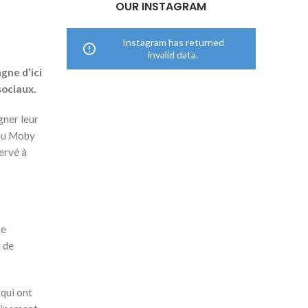
OUR INSTAGRAM
Instagram has returned
invalid data.
gne d’ici
sociaux.
gner leur
eau Moby
ervé à
te
 de
 qui ont