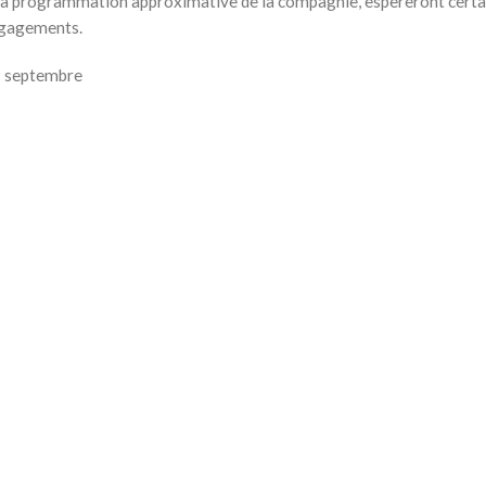
 de la programmation approximative de la compagnie, espèreront cer
engagements.
11 septembre