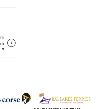
ER
rix
bre