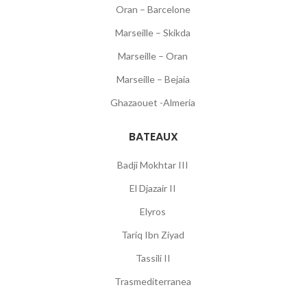
Oran – Barcelone
Marseille – Skikda
Marseille – Oran
Marseille – Bejaia
Ghazaouet -Almeria
BATEAUX
Badji Mokhtar III
El Djazair II
Elyros
Tariq Ibn Ziyad
Tassili II
Trasmediterranea