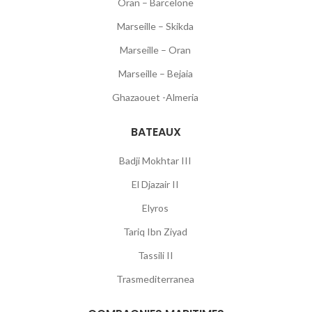
Oran – Barcelone
Marseille – Skikda
Marseille – Oran
Marseille – Bejaia
Ghazaouet -Almeria
BATEAUX
Badji Mokhtar III
El Djazair II
Elyros
Tariq Ibn Ziyad
Tassili II
Trasmediterranea