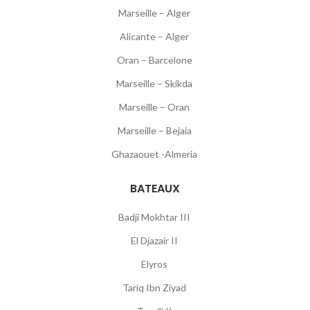
Marseille – Alger
Alicante – Alger
Oran – Barcelone
Marseille – Skikda
Marseille – Oran
Marseille – Bejaia
Ghazaouet -Almeria
BATEAUX
Badji Mokhtar III
El Djazair II
Elyros
Tariq Ibn Ziyad