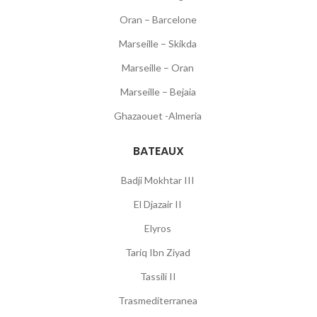
Oran – Barcelone
Marseille – Skikda
Marseille – Oran
Marseille – Bejaia
Ghazaouet -Almeria
BATEAUX
Badji Mokhtar III
El Djazair II
Elyros
Tariq Ibn Ziyad
Tassili II
Trasmediterranea