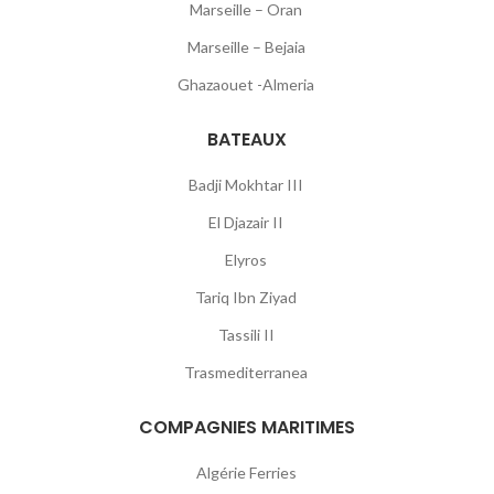
Marseille – Oran
Marseille – Bejaia
Ghazaouet -Almeria
BATEAUX
Badji Mokhtar III
El Djazair II
Elyros
Tariq Ibn Ziyad
Tassili II
Trasmediterranea
COMPAGNIES MARITIMES
Algérie Ferries