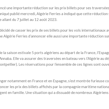
cé une importante réduction sur les prix billets pour ses traversée
niqué publié mercredi, Algérie Ferries a indiqué que cette réduction
 allant du 7 juillet au 12 août 2023.
écidé de casser les prix de ses billets pour les vols internationaux 
e Algérie Ferries d’annoncer elle aussi une importante réduction sur
 la saison estivale 5 ports algériens au départ de la France, l’Espag
 et Annaba. Elle va assurer des traversées en bateau vers l’Algérie au d
Montpellier). Les réservations pour l’ensemble de ces lignes sont ouv
ranger notamment en France et en Espagne, s’est montrée furieuse co
oncer les prix des billets affichés par la compagnie maritime nation
agent en famille. Une situation qui a dissuadé de nombreux Algériens 