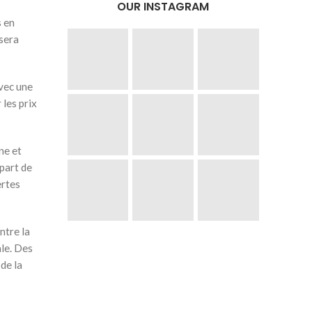
OUR INSTAGRAM
s en
 sera
avec une
 les prix
ne et
épart de
ertes
ntre la
ale. Des
de la