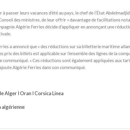
r à passer leurs vacances d’été au pays, le chef de l’État Abdelmadjid
nseil des ministres, de leur offrir « davantage de facilitations n
ompagnie Algérie Ferries décide d’appliquer en annonçant une réducti
tivale.
ies a annoncé que « des réductions sur sa billetterie maritime allan
s prix des billets est applicable sur l’ensemble des lignes de la com
e le communiqué. « Ces réductions sont également appliquées aux tari
», ajoute Algérie Ferries dans son communiqué.
lle Alger I Oran I Corsica Linea
a algérienne