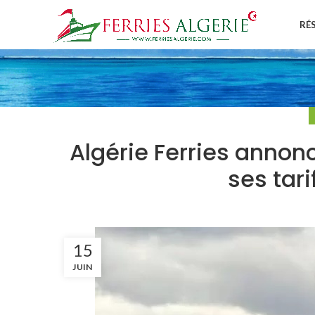
RÉ
Algérie Ferries annon
ses tari
15
JUIN