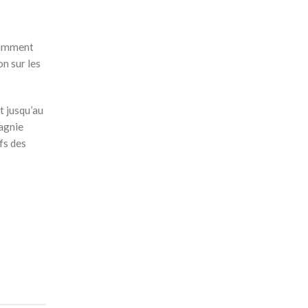
otamment
on sur les
t jusqu’au
pagnie
fs des