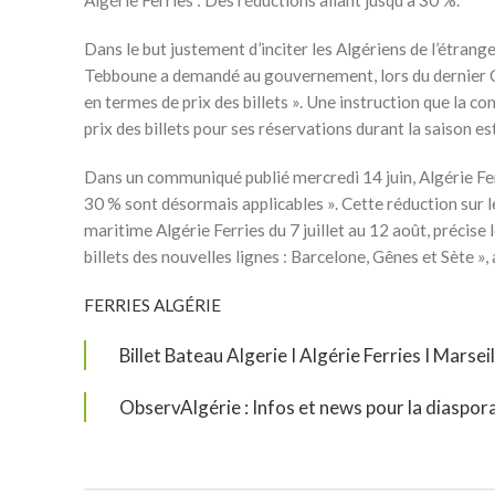
Algérie Ferries : Des réductions allant jusqu’à 30 %.
Dans le but justement d’inciter les Algériens de l’étrange
Tebboune a demandé au gouvernement, lors du dernier Co
en termes de prix des billets ». Une instruction que la c
prix des billets pour ses réservations durant la saison es
Dans un communiqué publié mercredi 14 juin, Algérie Ferr
30 % sont désormais applicables ». Cette réduction sur le
maritime Algérie Ferries du 7 juillet au 12 août, précis
billets des nouvelles lignes : Barcelone, Gênes et Sète 
FERRIES ALGÉRIE
Billet Bateau Algerie I Algérie Ferries I Marsei
ObservAlgérie : Infos et news pour la diaspor