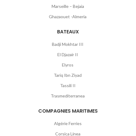
Marseille – Bejaia
Ghazaouet -Almeria
BATEAUX
Badji Mokhtar III
El Djazair II
Elyros
Tariq Ibn Ziyad
Tassili II
Trasmediterranea
COMPAGNIES MARITIMES
Algérie Ferries
Corsica Linea