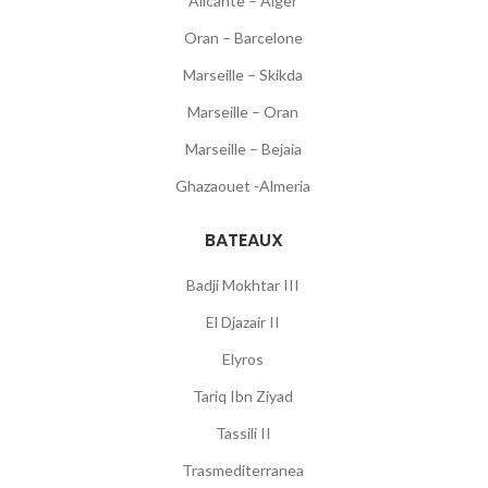
Alicante – Alger
Oran – Barcelone
Marseille – Skikda
Marseille – Oran
Marseille – Bejaia
Ghazaouet -Almeria
BATEAUX
Badji Mokhtar III
El Djazair II
Elyros
Tariq Ibn Ziyad
Tassili II
Trasmediterranea