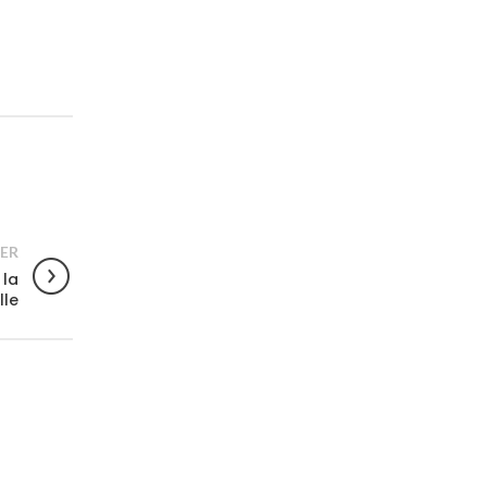
ER
 la
lle