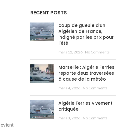
RECENT POSTS
coup de gueule d’un
Algérien de France,
indigné par les prix pour
l’été
mars 12, 2026
No Comments
Marseille : Algérie Ferries
reporte deux traversées
à cause de la météo
mars 4, 2026
No Comments
Algérie Ferries vivement
critiquée
mars 3, 2026
No Comments
revient