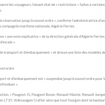
rmi les voyageurs, faisant état de « restrictions » faites à certains
s.
a réservation jusqu’à nouvel ordre », confirme l’administratrice d’u
a compagnie maritime nationale, Algérie Ferries.
ion « une note explicative » de la direction générale d’Algérie Ferrie
d’escale ».
es de transport et d’embarquement » et dresse une liste des modèles d
uvel ordre
ansport et d’embarquement est « suspendue jusqu’à nouvel ordre pour l
onfondues ».
uction, « Peugeot J5, Peugeot Boxer, Renault Master, Renault Jumper
en LT35, Volkswagen Crafter ainsi que tout fourgon dont la hauteur