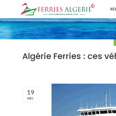
RÉ
Algérie Ferries : ces v
19
DÉC