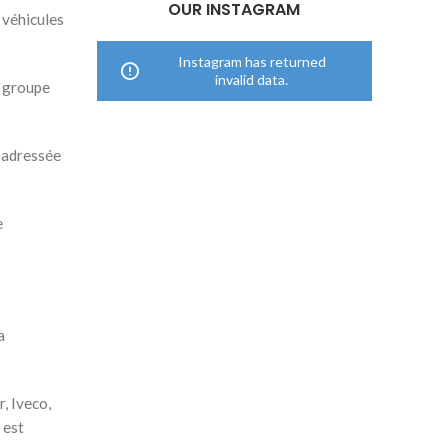
OUR INSTAGRAM
 véhicules
Instagram has returned
invalid data.
n groupe
s adressée
e
a
, Iveco,
 est