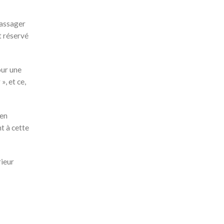
passager
t réservé
our une
, et ce,
 en
t à cette
rieur