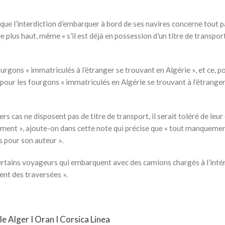
se que l’interdiction d’embarquer à bord de ses navires concerne tout 
e plus haut, même « s’il est déjà en possession d’un titre de transpor
urgons « immatriculés à l’étranger se trouvant en Algérie », et ce, p
our les fourgons « immatriculés en Algérie se trouvant à l’étranger »
rs cas ne disposent pas de titre de transport, il serait toléré de leur
uement », ajoute-on dans cette note qui précise que « tout manquemen
s pour son auteur ».
de certains voyageurs qui embarquent avec des camions chargés à l’inté
ment des traversées ».
lle Alger I Oran I Corsica Linea