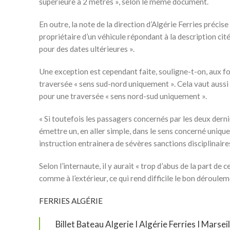
supérieure à 2 mètres », selon le même document.
En outre, la note de la direction d’Algérie Ferries préci
propriétaire d’un véhicule répondant à la description cité
pour des dates ultérieures ».
Une exception est cependant faite, souligne-t-on, aux fo
traversée « sens sud-nord uniquement ». Cela vaut aussi p
pour une traversée « sens nord-sud uniquement ».
« Si toutefois les passagers concernés par les deux dernie
émettre un, en aller simple, dans le sens concerné uniq
instruction entrainera de sévères sanctions disciplinaire
Selon l’internaute, il y aurait « trop d’abus de la part 
comme à l’extérieur, ce qui rend difficile le bon déroule
FERRIES ALGÉRIE
Billet Bateau Algerie I Algérie Ferries I Marsei