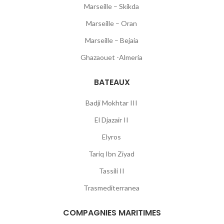
Marseille – Skikda
Marseille – Oran
Marseille – Bejaia
Ghazaouet -Almeria
BATEAUX
Badji Mokhtar III
El Djazair II
Elyros
Tariq Ibn Ziyad
Tassili II
Trasmediterranea
COMPAGNIES MARITIMES