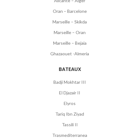
Alicante – Alger
Oran – Barcelone
Marseille – Skikda
Marseille – Oran
Marseille – Bejaia
Ghazaouet -Almeria
BATEAUX
Badji Mokhtar III
El Djazair II
Elyros
Tariq Ibn Ziyad
Tassili II
Trasmediterranea