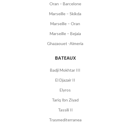
Oran – Barcelone
Marseille – Skikda
Marseille – Oran
Marseille – Bejaia
Ghazaouet -Almeria
BATEAUX
Badji Mokhtar III
El Djazair II
Elyros
Tariq Ibn Ziyad
Tassili II
Trasmediterranea