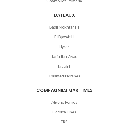
Ghazaouet -Almeria
BATEAUX
Badji Mokhtar III
El Djazair II
Elyros
Tariq Ibn Ziyad
Tassili II
Trasmediterranea
COMPAGNIES MARITIMES
Algérie Ferries
Corsica Linea
FRS