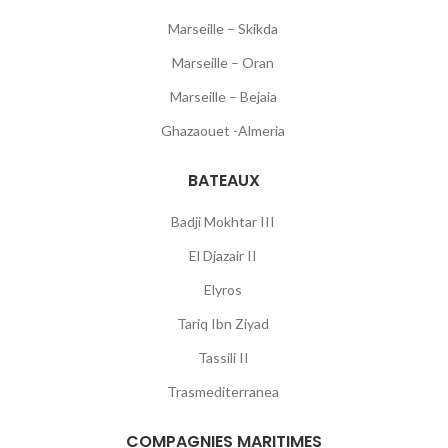
Marseille – Skikda
Marseille – Oran
Marseille – Bejaia
Ghazaouet -Almeria
BATEAUX
Badji Mokhtar III
El Djazair II
Elyros
Tariq Ibn Ziyad
Tassili II
Trasmediterranea
COMPAGNIES MARITIMES