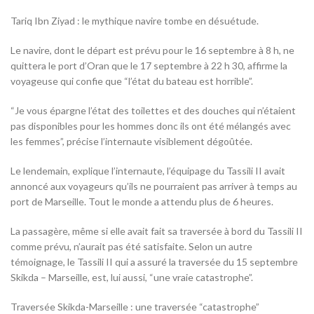
Tariq Ibn Ziyad : le mythique navire tombe en désuétude.
Le navire, dont le départ est prévu pour le 16 septembre à 8 h, ne
quittera le port d’Oran que le 17 septembre à 22 h 30, affirme la
voyageuse qui confie que “l’état du bateau est horrible”.
“Je vous épargne l’état des toilettes et des douches qui n’étaient
pas disponibles pour les hommes donc ils ont été mélangés avec
les femmes”, précise l’internaute visiblement dégoûtée.
Le lendemain, explique l’internaute, l’équipage du Tassili II avait
annoncé aux voyageurs qu’ils ne pourraient pas arriver à temps au
port de Marseille. Tout le monde a attendu plus de 6 heures.
La passagère, même si elle avait fait sa traversée à bord du Tassili II
comme prévu, n’aurait pas été satisfaite. Selon un autre
témoignage, le Tassili II qui a assuré la traversée du 15 septembre
Skikda – Marseille, est, lui aussi, “une vraie catastrophe”.
Traversée Skikda-Marseille : une traversée “catastrophe”