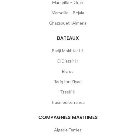
Marseille – Oran
Marseille – Bejaia
Ghazaouet -Almeria
BATEAUX
Badji Mokhtar III
El Djazair II
Elyros
Tariq Ibn Ziyad
Tassili II
Trasmediterranea
COMPAGNIES MARITIMES
Algérie Ferries