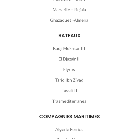
Marseille – Bejaia
Ghazaouet -Almeria
BATEAUX
Badji Mokhtar III
El Djazair II
Elyros
Tariq Ibn Ziyad
Tassili II
Trasmediterranea
COMPAGNIES MARITIMES
Algérie Ferries