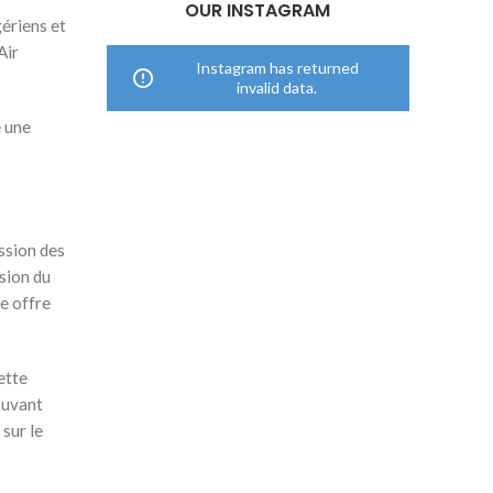
OUR INSTAGRAM
ériens et
Air
Instagram has returned
invalid data.
é une
ssion des
sion du
e offre
ette
ouvant
 sur le