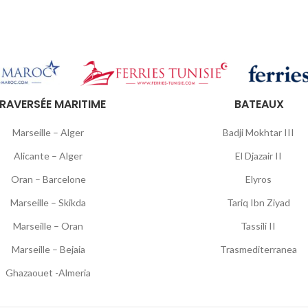
RAVERSÉE MARITIME
BATEAUX
Marseille – Alger
Badji Mokhtar III
Alicante – Alger
El Djazair II
Oran – Barcelone
Elyros
Marseille – Skikda
Tariq Ibn Ziyad
Marseille – Oran
Tassili II
Marseille – Bejaia
Trasmediterranea
Ghazaouet -Almeria