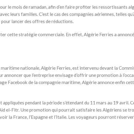
le mois de ramadan, afin d’en faire profiter les ressortissants alg
vec leurs familles. C’est le cas des compagnies aériennes, telles qu’
n pour lancer des offres de réductions.
r cette stratégie commerciale. En effet, Algérie Ferries a annonc
e maritime nationale, Algérie Ferries, est intervenu devant la Commi
r annoncer que l’entreprise envisage d’offrir une promotion à l’occa
age Facebook de la compagnie maritime, Algérie annonce enfin cett
nt appliquées pendant la période s’étendant du 11 mars au 19 avril. C
id el-Fitr. Une promotion qui pourrait satisfaire les Algériens se tr
oir la France, l’Espagne et l’Italie. Les voyageurs pourront réserver