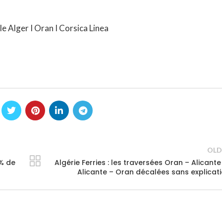
lle Alger I Oran I Corsica Linea
OLD
% de
Algérie Ferries : les traversées Oran – Alicante
Alicante – Oran décalées sans explicat