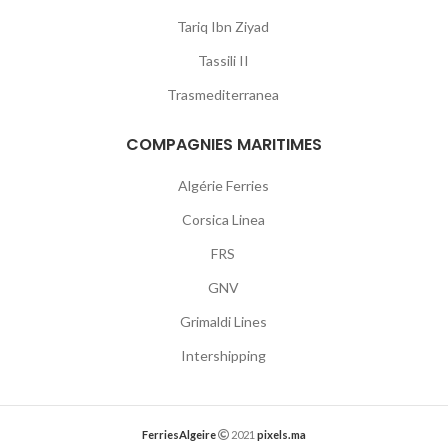
Tariq Ibn Ziyad
Tassili II
Trasmediterranea
COMPAGNIES MARITIMES
Algérie Ferries
Corsica Linea
FRS
GNV
Grimaldi Lines
Intershipping
FerriesAlgeire
2021
pixels.ma