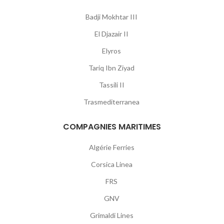
Badji Mokhtar III
El Djazair II
Elyros
Tariq Ibn Ziyad
Tassili II
Trasmediterranea
COMPAGNIES MARITIMES
Algérie Ferries
Corsica Linea
FRS
GNV
Grimaldi Lines