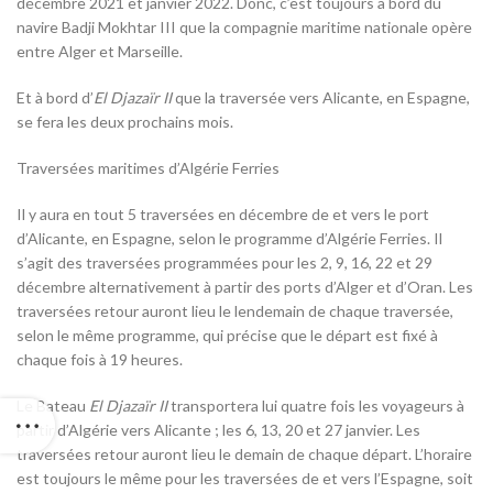
décembre 2021 et janvier 2022. Donc, c’est toujours à bord du
navire Badji Mokhtar III que la compagnie maritime nationale opère
entre Alger et Marseille.
Et à bord d’
El Djazaïr II
que la traversée vers Alicante, en Espagne,
se fera les deux prochains mois.
Traversées maritimes d’Algérie Ferries
Il y aura en tout 5 traversées en décembre de et vers le port
d’Alicante, en Espagne, selon le programme d’Algérie Ferries. Il
s’agit des traversées programmées pour les 2, 9, 16, 22 et 29
décembre alternativement à partir des ports d’Alger et d’Oran. Les
traversées retour auront lieu le lendemain de chaque traversée,
selon le même programme, qui précise que le départ est fixé à
chaque fois à 19 heures.
Le Bateau
El Djazaïr II
transportera lui quatre fois les voyageurs à
partir d’Algérie vers Alicante ; les 6, 13, 20 et 27 janvier. Les
traversées retour auront lieu le demain de chaque départ. L’horaire
est toujours le même pour les traversées de et vers l’Espagne, soit