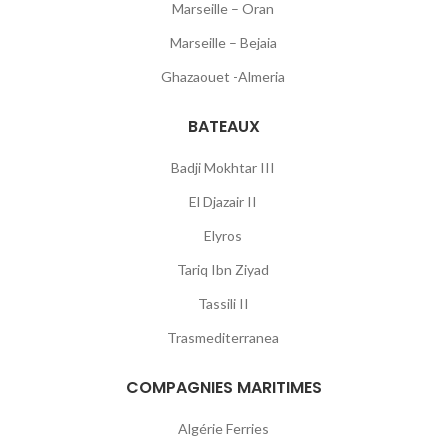
Marseille – Oran
Marseille – Bejaia
Ghazaouet -Almeria
BATEAUX
Badji Mokhtar III
El Djazair II
Elyros
Tariq Ibn Ziyad
Tassili II
Trasmediterranea
COMPAGNIES MARITIMES
Algérie Ferries