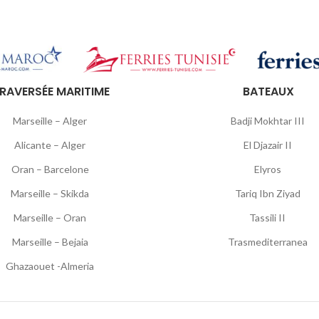
RAVERSÉE MARITIME
BATEAUX
Marseille – Alger
Badji Mokhtar III
Alicante – Alger
El Djazair II
Oran – Barcelone
Elyros
Marseille – Skikda
Tariq Ibn Ziyad
Marseille – Oran
Tassili II
Marseille – Bejaia
Trasmediterranea
Ghazaouet -Almeria