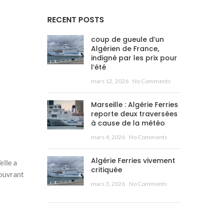
RECENT POSTS
coup de gueule d’un
Algérien de France,
indigné par les prix pour
l’été
mars 12, 2026
No Comments
Marseille : Algérie Ferries
reporte deux traversées
à cause de la météo
mars 4, 2026
No Comments
Algérie Ferries vivement
elle a
critiquée
 ouvrant
mars 3, 2026
No Comments