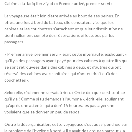
Cabines du Tariq Ibn Ziyad : « Premier arrivé, premier servi »
La voyageuse était loin d’etre arrivée au bout de ses peines. En
effet, une fois à bord du bateau, elle constatera vite que les
cabines et les couchettes s’arrachent et que leur distribution ne
tient nullement compte des réservations effectuées par les
passagers.
« Premier arrivé, premier servi », écrit cette internaute, expliquant «
qu’il y a des passagers ayant payé pour des cabines à quatre lits qui
se sont retrouvées dans des cabines à deux, et d’autres qui ont
réservé des cabines avec sanitaires qui n’ont eu droit qu’à des
couchettes ».
Selon elle, réclamer ne servait à rien. « On te dira que c’est tout ce
qu’il y a ! Comme si tu demandais l’aumône », écrit-elle, soulignant
qu’après une attente qui a duré 15 heures, les passagers ne
voulaient que se donner un peu de repos.
Outre la désorganisation, cette voyageuse s’est aussi penchée sur
le problème de l’hygiène à bord. « Il y avait des ordures partout », a-