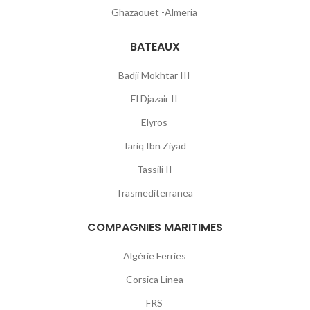
Ghazaouet -Almeria
BATEAUX
Badji Mokhtar III
El Djazair II
Elyros
Tariq Ibn Ziyad
Tassili II
Trasmediterranea
COMPAGNIES MARITIMES
Algérie Ferries
Corsica Linea
FRS