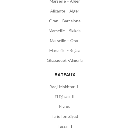
Marseille – Alger
Alicante – Alger
Oran – Barcelone
Marseille – Skikda
Marseille – Oran
Marseille – Bejaia
Ghazaouet -Almeria
BATEAUX
Badji Mokhtar III
El Djazair II
Elyros
Tariq Ibn Ziyad
Tassili II