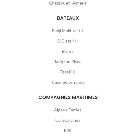
Ghazaouet -Almeria
BATEAUX
Badji Mokhtar III
El Djazair II
Elyros
Tariq Ibn Ziyad
Tassili II
Trasmediterranea
COMPAGNIES MARITIMES
Algérie Ferries
Corsica Linea
FRS