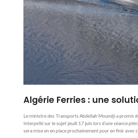
Algérie Ferries : une soluti
Le ministre des Transports Abdellah Moundji a promis de
Interpellé sur le sujet jeudi 17 juin lors d’une séance pl
sera mise en en place prochainement pour en finir avec c