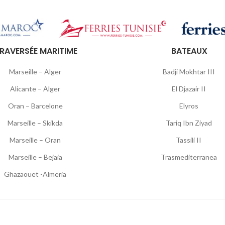
RAVERSÉE MARITIME
BATEAUX
Marseille – Alger
Badji Mokhtar III
Alicante – Alger
El Djazair II
Oran – Barcelone
Elyros
Marseille – Skikda
Tariq Ibn Ziyad
Marseille – Oran
Tassili II
Marseille – Bejaia
Trasmediterranea
Ghazaouet -Almeria