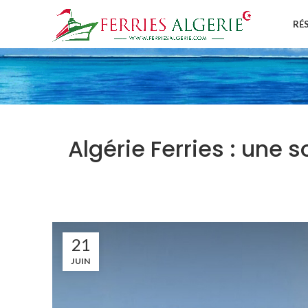
RÉ
Algérie Ferries : une s
21
JUIN