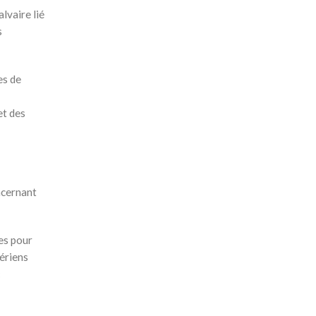
lvaire lié
s
es de
et des
ncernant
ses pour
ériens
«