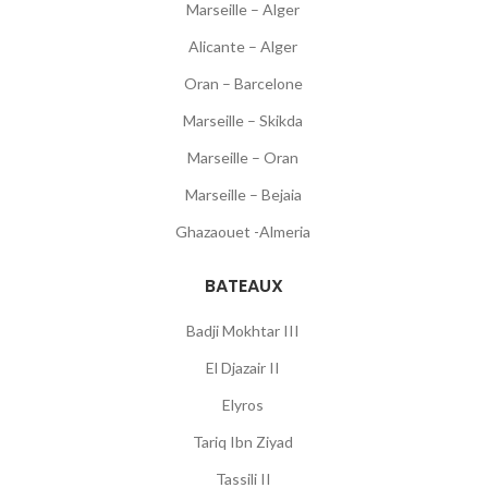
Marseille – Alger
Alicante – Alger
Oran – Barcelone
Marseille – Skikda
Marseille – Oran
Marseille – Bejaia
Ghazaouet -Almeria
BATEAUX
Badji Mokhtar III
El Djazair II
Elyros
Tariq Ibn Ziyad
Tassili II