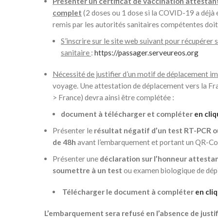
Présenter un certificat de vaccination attestan
complet
(2 doses ou 1 dose si la COVID-19 a déjà 
remis par les autorités sanitaires compétentes do
S’inscrire sur le site web suivant pour récupérer 
sanitaire
:
https://passager.serveureos.org
Nécessité de justifier d’un motif de déplacement i
voyage. Une attestation de déplacement vers la Fr
> France) devra ainsi être complétée :
document à télécharger et compléter
en cliq
Présenter le
résultat négatif d’un test RT-PCR 
de 48h
avant l’embarquement et portant un QR-Co
Présenter une
déclaration sur l’honneur attesta
soumettre à un test
ou examen biologique de dép
Télécharger le document à compléter
en cliq
L’embarquement sera refusé en l’absence de justifi