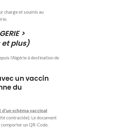
eur charge et soumis au
rie.
GERIE >
 et plus)
puis l’Algérie à destination de
avec un vaccin
nne du
t d’un schéma vaccinal
été contractée). Le document
it comporter un QR-Code.