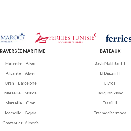
RAVERSÉE MARITIME
BATEAUX
Marseille – Alger
Badji Mokhtar III
Alicante – Alger
El Djazair II
Oran – Barcelone
Elyros
Marseille – Skikda
Tariq Ibn Ziyad
Marseille – Oran
Tassili II
Marseille – Bejaia
Trasmediterranea
Ghazaouet -Almeria