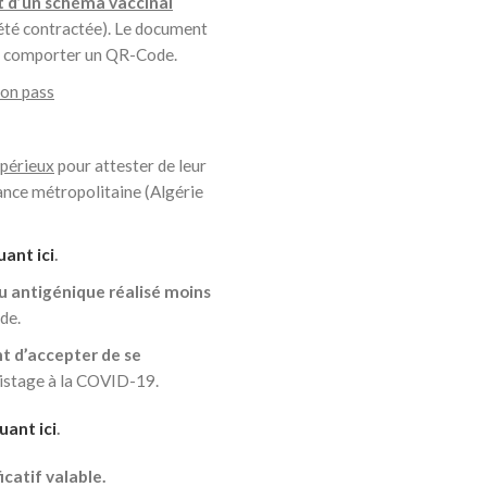
t d’un schéma vaccinal
été contractée). Le document
it comporter un QR-Code.
son pass
mpérieux
pour attester de leur
ance métropolitaine (Algérie
uant ici
.
ou antigénique
réalisé moins
de.
nt d’accepter de se
istage à la COVID-19.
uant ici
.
catif valable.