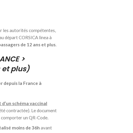
r les autorités compétentes,
au départ CORSICA linea à
assagers de 12 ans et plus
.
RA
NCE >
 et plus)
r depuis la France à
t d’un schéma vaccinal
été contractée). Le document
it comporter un QR-Code.
éalisé moins de 36h
avant