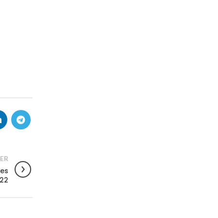
ER
ées
022