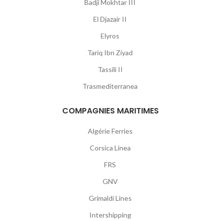
Badji Mokhtar III
El Djazair II
Elyros
Tariq Ibn Ziyad
Tassili II
Trasmediterranea
COMPAGNIES MARITIMES
Algérie Ferries
Corsica Linea
FRS
GNV
Grimaldi Lines
Intershipping