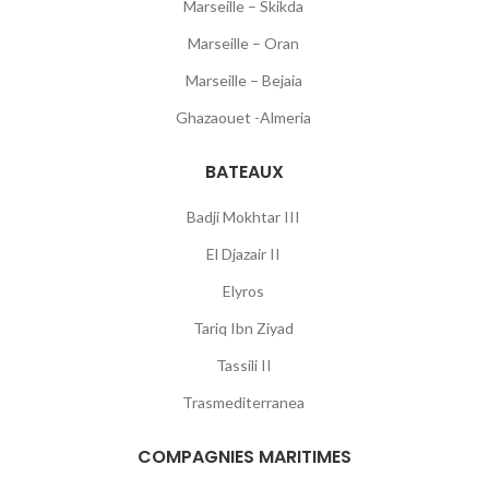
Marseille – Skikda
Marseille – Oran
Marseille – Bejaia
Ghazaouet -Almeria
BATEAUX
Badji Mokhtar III
El Djazair II
Elyros
Tariq Ibn Ziyad
Tassili II
Trasmediterranea
COMPAGNIES MARITIMES