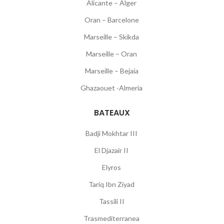
Alicante – Alger
Oran – Barcelone
Marseille – Skikda
Marseille – Oran
Marseille – Bejaia
Ghazaouet -Almeria
BATEAUX
Badji Mokhtar III
El Djazair II
Elyros
Tariq Ibn Ziyad
Tassili II
Trasmediterranea