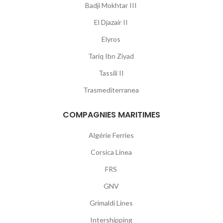
Badji Mokhtar III
El Djazair II
Elyros
Tariq Ibn Ziyad
Tassili II
Trasmediterranea
COMPAGNIES MARITIMES
Algérie Ferries
Corsica Linea
FRS
GNV
Grimaldi Lines
Intershipping