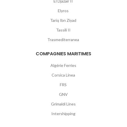
El Djazair II
Elyros
Tariq Ibn Ziyad
Tassili II
Trasmediterranea
COMPAGNIES MARITIMES
Algérie Ferries
Corsica Linea
FRS
GNV
Grimaldi Lines
Intershipping