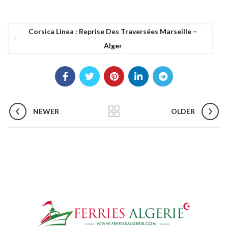
Corsica Linea : Reprise Des Traversées Marseille –
Alger
NEWER
OLDER