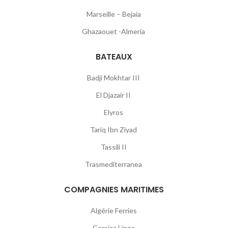
Marseille – Bejaia
Ghazaouet -Almeria
BATEAUX
Badji Mokhtar III
El Djazair II
Elyros
Tariq Ibn Ziyad
Tassili II
Trasmediterranea
COMPAGNIES MARITIMES
Algérie Ferries
Corsica Linea